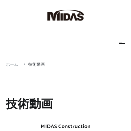
コ
ン
テ
ン
ツ
へ
MIDAS IT JAPAN
地盤解析、土木解析、FEM解析
ス
キ
ッ
プ
ホーム
技術動画
技術動画
MIDAS Construction