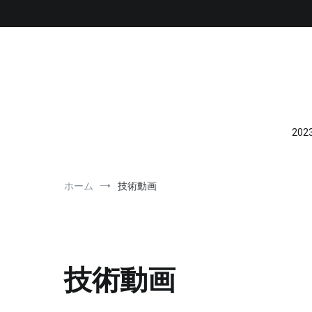
コ
ン
テ
ン
ツ
へ
ス
キ
ッ
20
プ
ホーム
技術動画
技術動画