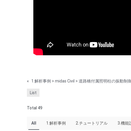
«
List
Total 49
All
1.解析事例
2.チュートリアル
3.機能