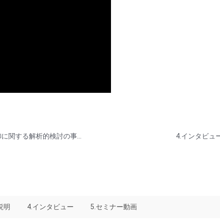
1.解析事例 > midas Civil > 道路橋付属照明柱の振動制御に関する解析的検討の事例紹介
4.インタビュー >
説明
4.インタビュー
5.セミナー動画