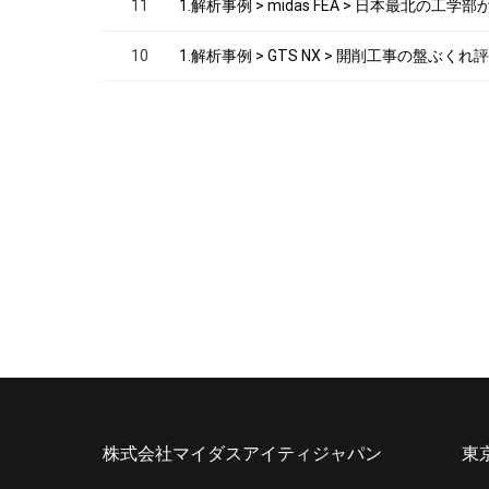
11
1.解析事例 > midas FEA > 日本最
10
1.解析事例 > GTS NX > 開削工事の盤ぶ
株式会社マイダスアイティジャパン
東