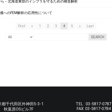
北の工学部から－北海道東部のインフラを守るための構造解析
くれ評価へのFEM解析の応用性について
First
«
1
2
3
4
5
»
Last
SEARCH
京都千代田区外神田5-3-1
TEL :
03-5817-0787
FAX:
03-5817-0784
秋葉原OSビル7F