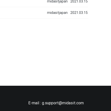
midasitjapan
2021.03.15
midasitjapan
2021.03.15
E-mail :
g.support@midasit.com