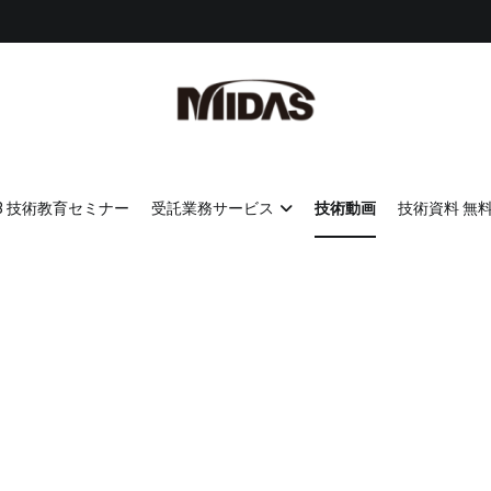
MIDAS IT JAPAN
地盤解析、土木解析、FEM解析
23 技術教育セミナー
受託業務サービス
技術動画
技術資料 無