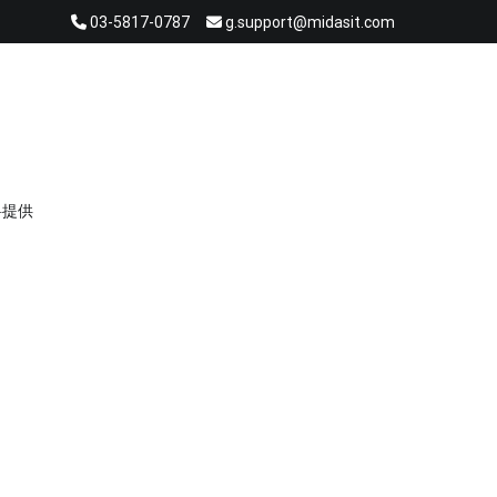
03-5817-0787
g.support@midasit.com
料提供