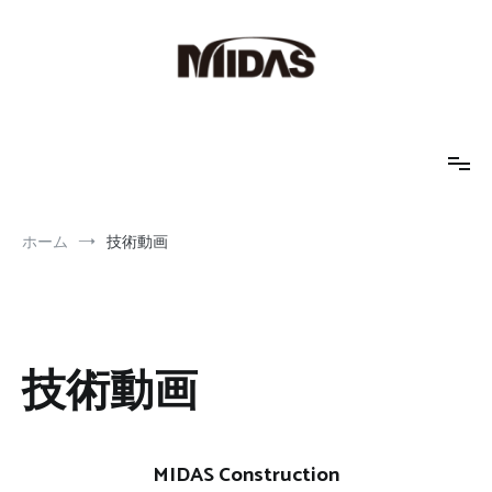
コ
ン
テ
ン
ツ
へ
MIDAS IT JAPAN
地盤解析、土木解析、FEM解析
ス
キ
ッ
プ
ホーム
技術動画
技術動画
MIDAS Construction