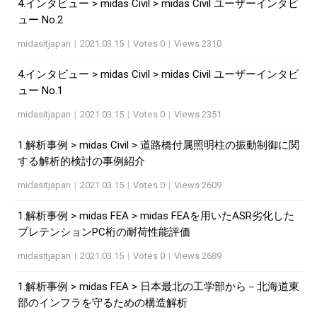
4.インタビュー > midas Civil > midas Civil ユーザーインタビ
ュー No.2
midasitjapan
|
2021.03.15
|
Votes 0
|
Views 2310
4.インタビュー > midas Civil > midas Civil ユーザーインタビ
ュー No.1
midasitjapan
|
2021.03.15
|
Votes 0
|
Views 2351
1.解析事例 > midas Civil > 道路橋付属照明柱の振動制御に関
する解析的検討の事例紹介
midasitjapan
|
2021.03.15
|
Votes 0
|
Views 2609
1.解析事例 > midas FEA > midas FEAを用いたASR劣化した
プレテンションPC桁の耐荷性能評価
midasitjapan
|
2021.03.15
|
Votes 0
|
Views 2689
1.解析事例 > midas FEA > 日本最北の工学部から－北海道東
部のインフラを守るための構造解析