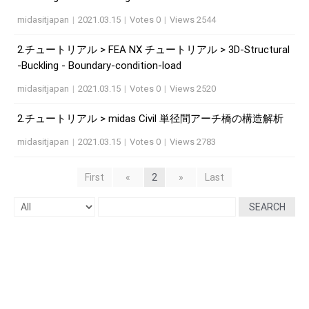
midasitjapan
|
2021.03.15
|
Votes 0
|
Views 2544
2.チュートリアル > FEA NX チュートリアル > 3D-Structural
-Buckling - Boundary-condition-load
midasitjapan
|
2021.03.15
|
Votes 0
|
Views 2520
2.チュートリアル > midas Civil 単径間アーチ橋の構造解析
midasitjapan
|
2021.03.15
|
Votes 0
|
Views 2783
First
«
2
»
Last
SEARCH