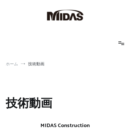
コ
ン
テ
ン
ツ
へ
MIDAS IT JAPAN
地盤解析、土木解析、FEM解析
ス
キ
ッ
プ
ホーム
技術動画
技術動画
MIDAS Construction