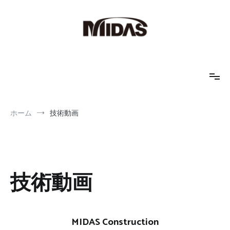
コ
ン
テ
ン
ツ
へ
MIDAS IT JAPAN
地盤解析、土木解析、FEM解析
ス
キ
ッ
プ
ホーム
技術動画
技術動画
MIDAS Construction